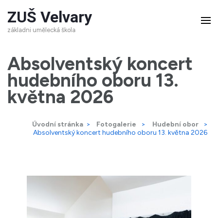
Přeskočit
ZUŠ Velvary
na
základni umělecká škola
obsah
(stiskněte
Absolventský koncert
Enter)
hudebního oboru 13.
května 2026
Úvodní stránka
>
Fotogalerie
>
Hudební obor
>
Absolventský koncert hudebního oboru 13. května 2026