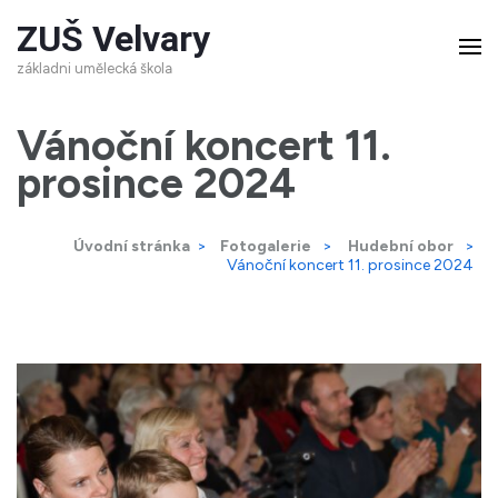
Přeskočit
ZUŠ Velvary
na
základni umělecká škola
obsah
(stiskněte
Vánoční koncert 11.
Enter)
prosince 2024
Úvodní stránka
>
Fotogalerie
>
Hudební obor
>
Vánoční koncert 11. prosince 2024